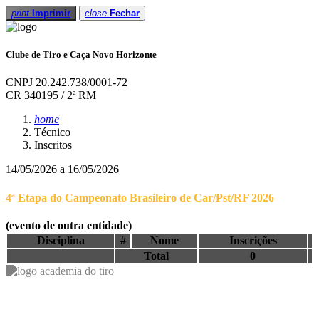
print
Imprimir
close
Fechar
Clube de Tiro e Caça Novo Horizonte
CNPJ 20.242.738/0001-72
CR 340195 / 2ª RM
home
Técnico
Inscritos
14/05/2026 a 16/05/2026
4ª Etapa do Campeonato Brasileiro de Car/Pst/RF 2026
(evento de outra entidade)
Disciplina
#
Nome
Inscrições
Total
0