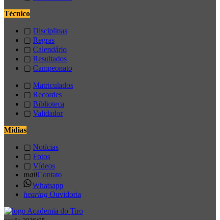
Técnico
▢
Disciplinas
▢
Regras
▢
Calendário
▢
Resultados
▢
Campeonato
▢
Matriculados
▢
Recordes
▢
Biblioteca
▢
Validador
Mídias
▢
Notícias
▢
Fotos
▢
Vídeos
mail
Contato
Whatsapp
hearing
Ouvidoria