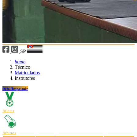
SP
home
Técnico
Matriculados
Instrutores
print
Imprimir
Atletas
Árbitros