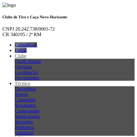
Clube de Tiro e Caça Novo Horizonte
CNPJ 20.242.738/0001-72
CR 340195 / 2ª RM
Cadastre-se
Entrar
Clube
Quem Somos
Diretoria
Localização
Documentos
Técnico
Disciplinas
Regras
Calendário
Resultados
Campeonato
Matriculados
Recordes
Biblioteca
Validador